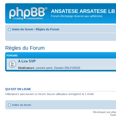
ANSATESE ARSATESE LB -
Forum d'échange réservé aux adhérents
Index du forum
‹
Règles du Forum
Règles du Forum
FORUMS
A Lire SVP
Modérateurs:
yannick perio
,
Damien DELFORGE
QUI EST EN LIGNE
Utilisateurs parcourant ce forum: Aucun utilisateur enregistré et 1 invité
Index du forum
Développé par
ph
Trad