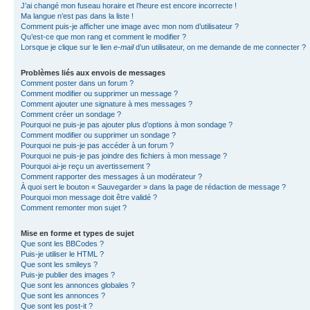
J’ai changé mon fuseau horaire et l’heure est encore incorrecte !
Ma langue n’est pas dans la liste !
Comment puis-je afficher une image avec mon nom d’utilisateur ?
Qu’est-ce que mon rang et comment le modifier ?
Lorsque je clique sur le lien
e-mail
d’un utilisateur, on me demande de me connecter ?
Problèmes liés aux envois de messages
Comment poster dans un forum ?
Comment modifier ou supprimer un message ?
Comment ajouter une signature à mes messages ?
Comment créer un sondage ?
Pourquoi ne puis-je pas ajouter plus d’options à mon sondage ?
Comment modifier ou supprimer un sondage ?
Pourquoi ne puis-je pas accéder à un forum ?
Pourquoi ne puis-je pas joindre des fichiers à mon message ?
Pourquoi ai-je reçu un avertissement ?
Comment rapporter des messages à un modérateur ?
À quoi sert le bouton « Sauvegarder » dans la page de rédaction de message ?
Pourquoi mon message doit être validé ?
Comment remonter mon sujet ?
Mise en forme et types de sujet
Que sont les BBCodes ?
Puis-je utiliser le HTML ?
Que sont les smileys ?
Puis-je publier des images ?
Que sont les annonces globales ?
Que sont les annonces ?
Que sont les post-it ?