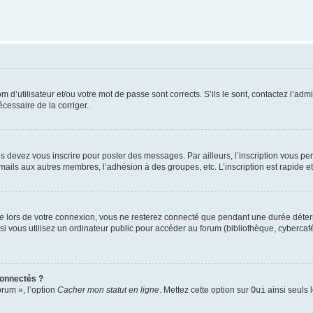
d’utilisateur et/ou votre mot de passe sont corrects. S’ils le sont, contactez l’admi
écessaire de la corriger.
s devez vous inscrire pour poster des messages. Par ailleurs, l’inscription vous p
mails aux autres membres, l’adhésion à des groupes, etc. L’inscription est rapide e
te
lors de votre connexion, vous ne resterez connecté que pendant une durée déterm
vous utilisez un ordinateur public pour accéder au forum (bibliothèque, cybercafé, u
connectés ?
orum », l’option
Cacher mon statut en ligne
. Mettez cette option sur
Oui
ainsi seuls 