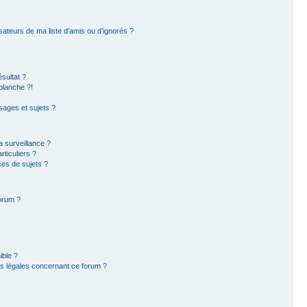
sateurs de ma liste d’amis ou d’ignorés ?
sultat ?
blanche ?!
ages et sujets ?
la surveillance ?
ticuliers ?
es de sujets ?
forum ?
ible ?
ns légales concernant ce forum ?