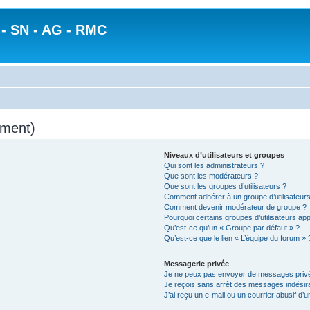
 SN - AG - RMC
mment)
Niveaux d’utilisateurs et groupes
Qui sont les administrateurs ?
Que sont les modérateurs ?
Que sont les groupes d’utilisateurs ?
Comment adhérer à un groupe d’utilisateurs
Comment devenir modérateur de groupe ?
Pourquoi certains groupes d’utilisateurs ap
Qu’est-ce qu’un « Groupe par défaut » ?
Qu’est-ce que le lien « L’équipe du forum » 
Messagerie privée
Je ne peux pas envoyer de messages privé
Je reçois sans arrêt des messages indésira
J’ai reçu un e-mail ou un courrier abusif d’un