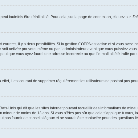
eut toutefois être réinitialisé. Pour cela, sur la page de connexion, cliquez sur
J’a
nt corrects, il y a deux possibilités. Si la gestion COPPA est active et si vous avez i
n soit activée par vous-même ou par l’administrateur avant que vous puissiez vous c
 peut que vous ayez fourni une adresse incorrecte ou que l’e-mail ait été traité par u
 effet, il est courant de supprimer régulièrement les utilisateurs ne postant pas pou
tats-Unis qui dit que les sites Internet pouvant recueillir des informations de mi
r un mineur de moins de 13 ans. Si vous n’êtes pas sûr que cela s’applique à vous, l
 pas fournir de conseils légaux et ne saurait être contactée pour des questions lég