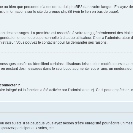
ngue ou bien que personne n’a encore traduit phpBB3 dans votre langue. Essayez de d
us d’informations sur le site du groupe phpBB (voir le lien en bas de page).
ation des messages. La première est associée à votre rang, généralement des étoile
éralement unique et personnelle à chaque utilisateur. C’est à l’administrateur d’ac
inistrateur. Vous pouvez le contacter pour lui demander ses raisons.
essages postés ou identifient certains utilisateurs tels que les modérateurs et admi
ums en postant des messages dans le seul but d’augmenter votre rang, un modérateu
 connecter ?
ire intégré (si la fonction a été activée par l’administrateur). Ceci pour empêcher un
 des sujets. Il se peut que vous ayez besoin d’être enregistré pour écrire un mes
us
pouvez
participer aux votes, etc.