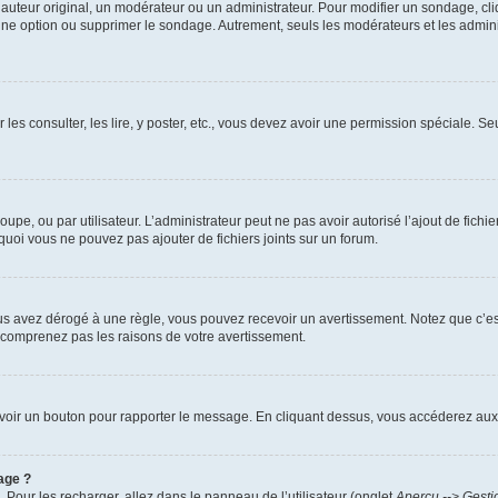
uteur original, un modérateur ou un administrateur. Pour modifier un sondage, cl
 une option ou supprimer le sondage. Autrement, seuls les modérateurs et les admin
 les consulter, les lire, y poster, etc., vous devez avoir une permission spéciale. 
roupe, ou par utilisateur. L’administrateur peut ne pas avoir autorisé l’ajout de fich
uoi vous ne pouvez pas ajouter de fichiers joints sur un forum.
s avez dérogé à une règle, vous pouvez recevoir un avertissement. Notez que c’est
e comprenez pas les raisons de votre avertissement.
ez voir un bouton pour rapporter le message. En cliquant dessus, vous accéderez aux
age ?
. Pour les recharger, allez dans le panneau de l’utilisateur (onglet
Aperçu --> Gesti