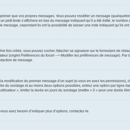
pprimer que vos propres messages. Vous pouvez modifier un message (quelquefois d
it texte s’affichera en bas du message indiquant qu’il a été édité, le nombre de fo
message, cependant ils ont la possibilité de laisser une note indiquant qu’ils ont m
 Une fois créée, vous pouvez cocher
Attacher sa signature
sur le formulaire de réda
ateur (onglet
Préférences du forum --> Modifier les préférences de message
). Par 
rédaction de message.
u la modification du premier message d’un sujet (si vous en avez les permissions), c
titre du sondage et au moins deux options possibles, entrez une option par ligne
utilisateur », limiter la durée en jours du sondage (mettre « 0 » pour une durée illimi
vous avez besoin d’indiquer plus d’options, contactez-le.