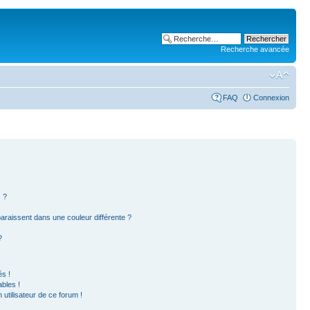
Recherche avancée
FAQ
Connexion
 ?
paraissent dans une couleur différente ?
?
s !
bles !
 utilisateur de ce forum !