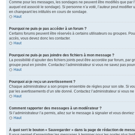
Comme pour les messages, les sondages ne peuvent être modifiés que par l’a
auquel est associé le sondage). Si personne n’a voté, l’auteur peut modifier
en changeant les intitulés en cours de sondage.
Haut
Pourquoi ne puis-je pas accéder à un forum ?
Certains forums peuvent être réservés à certains utilisateurs ou groupes. Pour
accès, vous devez donc les contacter.
Haut
Pourquoi ne puis-je pas joindre des fichiers à mon message ?
La possibilité d’ajouter des fichiers joints peut être accordée par forum, par g
groupe peut en joindre. Contactez l’administrateur si vous ne savez pas pourq
Haut
Pourquoi ai-je reçu un avertissement ?
Chaque administrateur a son propre ensemble de règles pour son site. Si vou
par les avertissements d’un site donné. Contactez l’administrateur si vous n
Haut
Comment rapporter des messages à un modérateur ?
Si l’administrateur l’a permis, allez sur le message à signaler et vous devri
Haut
À quoi sert le bouton « Sauvegarder » dans la page de rédaction de mess
Il vous permet d’enregistrer les messages à terminer pour les poster plus tard